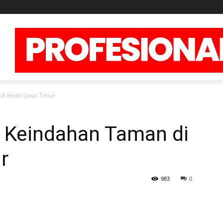
i Kediri Jawa Timur
 Keindahan Taman di
r
983
0