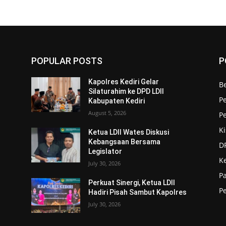
POPULAR POSTS
P
Kapolres Kediri Gelar
Be
Silaturahim ke DPD LDII
P
Kabupaten Kediri
August 5, 2026
P
Ki
Ketua LDII Wates Diskusi
Kebangsaan Bersama
DP
Legislator
K
July 30, 2026
P
Perkuat Sinergi, Ketua LDII
P
Hadiri Pisah Sambut Kapolres
July 30, 2026