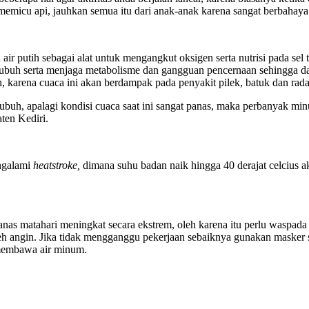
emicu api, jauhkan semua itu dari anak-anak karena sangat berbahaya
na air putih sebagai alat untuk mengangkut oksigen serta nutrisi pada 
am tubuh serta menjaga metabolisme dan gangguan pencernaan sehingga 
 karena cuaca ini akan berdampak pada penyakit pilek, batuk dan rad
tubuh, apalagi kondisi cuaca saat ini sangat panas, maka perbanyak min
ten Kediri.
engalami
heatstroke,
dimana suhu badan naik hingga 40 derajat celcius 
nas matahari meningkat secara ekstrem, oleh karena itu perlu waspada 
eh angin. Jika tidak mengganggu pekerjaan sebaiknya gunakan masker sa
u membawa air minum.