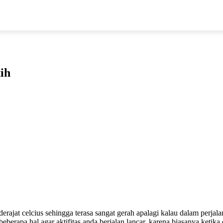
ih
erajat celcius sehingga terasa sangat gerah apalagi kalau dalam perj
erapa hal agar aktifitas anda berjalan lancar, karena biasanya ketik