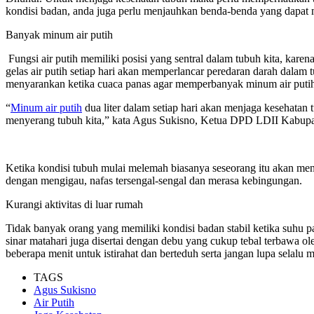
kondisi badan, anda juga perlu menjauhkan benda-benda yang dapat m
Banyak minum air putih
Fungsi air putih memiliki posisi yang sentral dalam tubuh kita, kare
gelas air putih setiap hari akan memperlancar peredaran darah dal
menyarankan ketika cuaca panas agar memperbanyak minum air putih,
“
Minum air putih
dua liter dalam setiap hari akan menjaga kesehatan 
menyerang tubuh kita,” kata Agus Sukisno, Ketua DPD LDII Kabupa
Ketika kondisi tubuh mulai melemah biasanya seseorang itu akan m
dengan mengigau, nafas tersengal-sengal dan merasa kebingungan.
Kurangi aktivitas di luar rumah
Tidak banyak orang yang memiliki kondisi badan stabil ketika suhu pa
sinar matahari juga disertai dengan debu yang cukup tebal terbawa ol
beberapa menit untuk istirahat dan berteduh serta jangan lupa selal
TAGS
Agus Sukisno
Air Putih