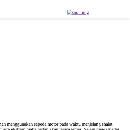
alanan menggunakan sepeda motor pada waktu menjelang shalat
a cuaca ekstrem maka badan akan terasa lemas. Selain mewaspadai