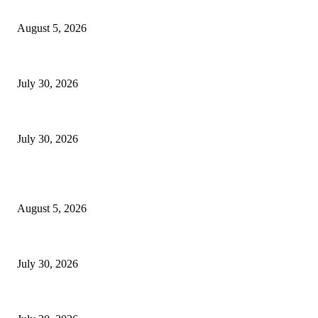
Kapolres Kediri Gelar Silaturahim ke DPD LDII Kabupaten Kediri
August 5, 2026
Ketua LDII Wates Diskusi Kebangsaan Bersama Legislator
July 30, 2026
Perkuat Sinergi, Ketua LDII Hadiri Pisah Sambut Kapolres
July 30, 2026
POPULAR POSTS
Kapolres Kediri Gelar Silaturahim ke DPD LDII Kabupaten Kediri
August 5, 2026
Ketua LDII Wates Diskusi Kebangsaan Bersama Legislator
July 30, 2026
Perkuat Sinergi, Ketua LDII Hadiri Pisah Sambut Kapolres