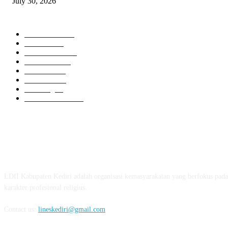
July 30, 2026
POPULAR CATEGORY
Berita LDII
272
Pesantren
74
Pemuda LDII
39
Kisah Islam
28
DPP LDII
25
Kesehatan
25
Parenting
25
Persinas ASAD
22
ABOUT US
LDII Kabupaten Kediri adalah organisasi kemasyarakatan yang berfokus pa
karakter profesional religius.
Contact us:
lineskediri@gmail.com