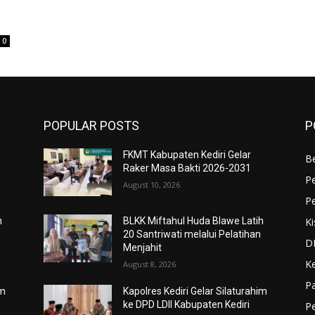
0
POPULAR POSTS
P
FKMT Kabupaten Kediri Gelar
Be
Raker Masa Bakti 2026-2031
P
August 10, 2026
P
Ki
h
BLKK Miftahul Huda Blawe Latih
20 Santriwati melalui Pelatihan
D
Menjahit
K
August 8, 2026
Pa
im
Kapolres Kediri Gelar Silaturahim
ke DPD LDII Kabupaten Kediri
P