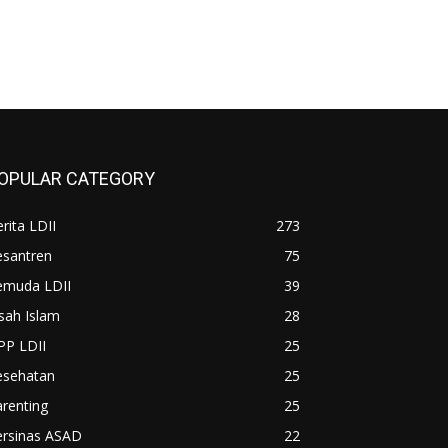
OPULAR CATEGORY
rita LDII
273
esantren
75
emuda LDII
39
sah Islam
28
PP LDII
25
esehatan
25
renting
25
ersinas ASAD
22