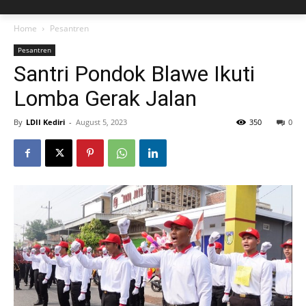
Home
Pesantren
Pesantren
Santri Pondok Blawe Ikuti
Lomba Gerak Jalan
By
LDII Kediri
-
August 5, 2023
350
0