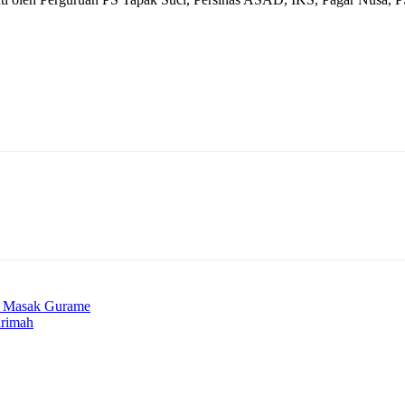
ar Masak Gurame
arimah