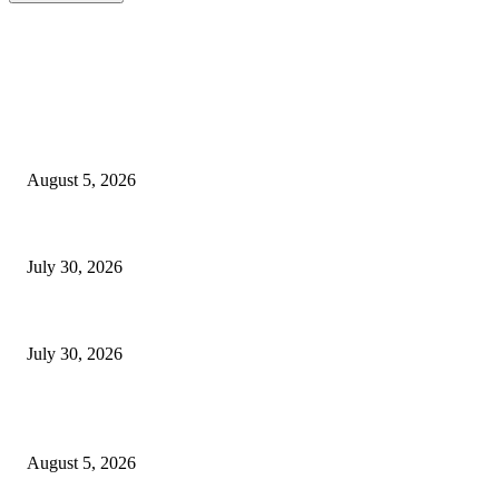
EDITOR PICKS
Kapolres Kediri Gelar Silaturahim ke DPD LDII Kabupaten Kediri
August 5, 2026
Ketua LDII Wates Diskusi Kebangsaan Bersama Legislator
July 30, 2026
Perkuat Sinergi, Ketua LDII Hadiri Pisah Sambut Kapolres
July 30, 2026
POPULAR POSTS
Kapolres Kediri Gelar Silaturahim ke DPD LDII Kabupaten Kediri
August 5, 2026