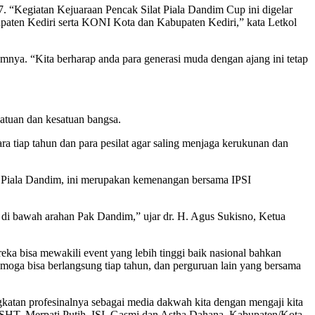
“Kegiatan Kejuaraan Pencak Silat Piala Dandim Cup ini digelar
paten Kediri serta KONI Kota dan Kabupaten Kediri,” kata Letkol
nya. “Kita berharap anda para generasi muda dengan ajang ini tetap
atuan dan kesatuan bangsa.
 tiap tahun dan para pesilat agar saling menjaga kerukunan dan
at Piala Dandim, ini merupakan kemenangan bersama IPSI
di bawah arahan Pak Dandim,” ujar dr. H. Agus Sukisno, Ketua
a bisa mewakili event yang lebih tinggi baik nasional bahkan
moga bisa berlangsung tiap tahun, dan perguruan lain yang bersama
ngkatan profesinalnya sebagai media dakwah kita dengan mengaji kita
 PSHT, Merpati Putih, ISI, Gasmi dan Astha Dahana. Kabupaten/Kota