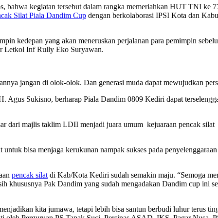
, bahwa kegiatan tersebut dalam rangka memeriahkan HUT TNI ke 77. 
cak Silat Piala Dandim Cup
dengan berkolaborasi IPSI Kota dan Kabu
impin kedepan yang akan meneruskan perjalanan para pemimpin sebelum
ar Letkol Inf Rully Eko Suryawan.
gannya jangan di olok-olok. Dan generasi muda dapat mewujudkan pers
 Agus Sukisno, berharap Piala Dandim 0809 Kediri dapat terselenggara
sar dari majlis taklim LDII menjadi juara umum kejuaraan pencak sil
t untuk bisa menjaga kerukunan nampak sukses pada penyelenggaraan 
naan
pencak silat
di Kab/Kota Kediri sudah semakin maju. “Semoga merek
 kasih khususnya Pak Dandim yang sudah mengadakan Dandim cup ini se
jadikan kita jumawa, tetapi lebih bisa santun berbudi luhur terus ti
iikuti oleh Perguruan PS Tapak Suci, Persinas ASAD, IKS, Pagar Nusa,