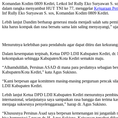
Komandan Kodim 0809 Kediri, Letkol Inf Rully Eko Suryawan S. sos
dalam rangka menyambut HUT TNI ke 77, menggelar
Kejuaraan Pen
Inf Rully Eko Suryawan S. sos, Komandan Kodim 0809 Kediri.
Lebih lanjut Dandim berharap generasi muda menjadi salah satu pem
kita harus kompak dan rasa bersatu sama lain saling menyayangi,” uj
Menurutnya kelebihan para pendahulu agar dapat ditiru dan kekuran
Dalam kesempatan terpisah, Ketua DPD LDII Kabupaten Kediri, dr. H.
kekompakan sehingga Kabupaten/Kota Kediri semakin maju.
“Alhamdulillah, Persinas ASAD di mana para pesilatnya sebagian be
Kabupaten/Kota Kediri,” kata Agus Sukisno.
“Kami berpesan agar komitmen masing-masing perguruan pencak sila
LDII Kabupaten Kediri.
Lebih lanjut Ketua DPD LDII Kabupaten Kediri menurutnya pembi
internasional, selanjutanya saya sampaikan rasa bangga dan terima
menjaga suksesnya penyelenggaraan,” harap dr. Agus Sukisno.
“Khususnya Persinas Asad saya berpesan kemenangan ini janganlah men
bisa berprestasi,” pesan dr. H. Agus Sukisno. Kejuaraan tersebut d