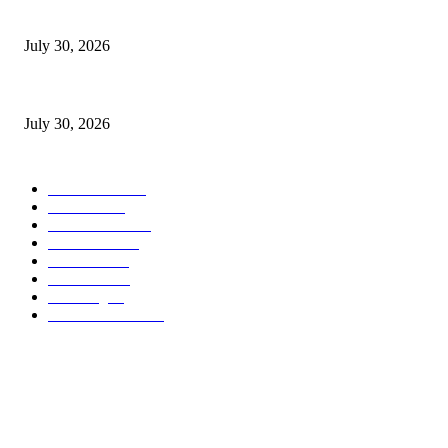
Ketua LDII Wates Diskusi Kebangsaan Bersama Legislator
July 30, 2026
Perkuat Sinergi, Ketua LDII Hadiri Pisah Sambut Kapolres
July 30, 2026
POPULAR CATEGORY
Berita LDII
272
Pesantren
74
Pemuda LDII
39
Kisah Islam
28
DPP LDII
25
Kesehatan
25
Parenting
25
Persinas ASAD
22
ABOUT US