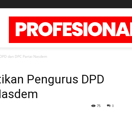
s DPD dan DPC Partai Nasdem
ntikan Pengurus DPD
 Nasdem
75
0