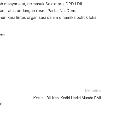
koh masyarakat, termasuk Sekretaris DPD LDII
 hadir atas undangan resmi Partai NasDem.
ikasi lintas organisasi dalam dinamika politik lokal.
sdem
Next article
Ketua LDII Kab. Kediri Hadiri Musda DMI
l