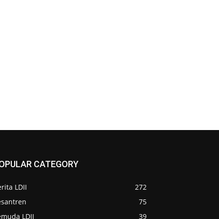
OPULAR CATEGORY
rita LDII
272
esantren
75
emuda LDII
39