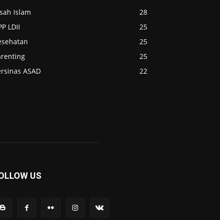
sah Islam
28
P LDII
25
esehatan
25
arenting
25
ersinas ASAD
22
OLLOW US