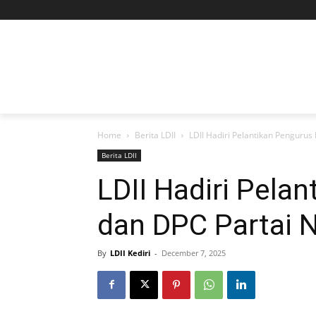
Home
Berita LDII
LDII Hadiri Pelantikan Penguru
Berita LDII
LDII Hadiri Pela
dan DPC Partai
By
LDII Kediri
-
December 7, 2025