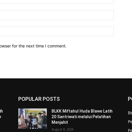
owser for the next time I comment.
POPULAR POSTS
P
ih
BLKK Miftahul Huda Blawe Latih
Be
n
20 Santriwati melalui Pelatihan
P
Menjahit
August 8, 2026
P