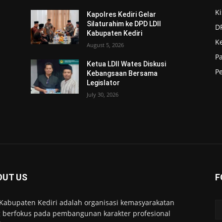
Ki
Kapolres Kediri Gelar
Silaturahim ke DPD LDII
DP
Kabupaten Kediri
K
August 5, 2026
P
Ketua LDII Wates Diskusi
P
Kebangsaan Bersama
Legislator
July 30, 2026
OUT US
F
 Kabupaten Kediri adalah organisasi kemasyarakatan
 berfokus pada pembangunan karakter profesional