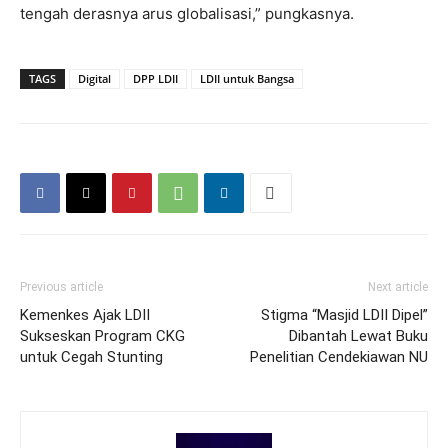
tengah derasnya arus globalisasi,” pungkasnya.
TAGS
Digital
DPP LDII
LDII untuk Bangsa
Previous article
Next article
Kemenkes Ajak LDII
Stigma “Masjid LDII Dipel”
Sukseskan Program CKG
Dibantah Lewat Buku
untuk Cegah Stunting
Penelitian Cendekiawan NU