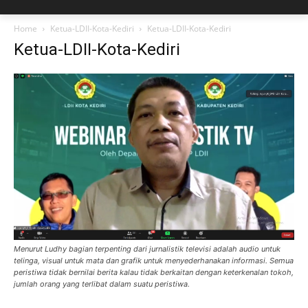
Home
Ketua-LDII-Kota-Kediri
Ketua-LDII-Kota-Kediri
Ketua-LDII-Kota-Kediri
Menurut Ludhy bagian terpenting dari jurnalistik televisi adalah audio untuk
telinga, visual untuk mata dan grafik untuk menyederhanakan informasi. Semua
peristiwa tidak bernilai berita kalau tidak berkaitan dengan keterkenalan tokoh,
jumlah orang yang terlibat dalam suatu peristiwa.