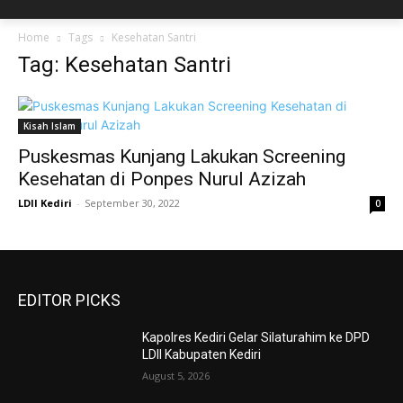
Home
Tags
Kesehatan Santri
Tag: Kesehatan Santri
Kisah Islam
Puskesmas Kunjang Lakukan Screening
Kesehatan di Ponpes Nurul Azizah
LDII Kediri
-
September 30, 2022
0
EDITOR PICKS
Kapolres Kediri Gelar Silaturahim ke DPD
LDII Kabupaten Kediri
August 5, 2026