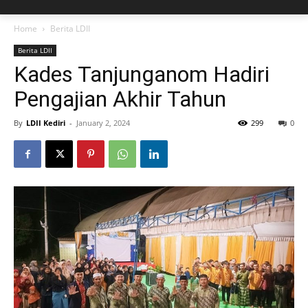
Home
Berita LDII
Berita LDII
Kades Tanjunganom Hadiri
Pengajian Akhir Tahun
By
LDII Kediri
-
January 2, 2024
299
0