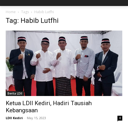
Home
Tags
Habib Lutfhi
Tag: Habib Lutfhi
Berita LDII
Ketua LDII Kediri, Hadiri Tausiah
Kebangsaan
LDII Kediri
-
May 15, 2023
0