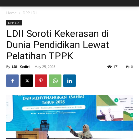
Home
DPP LDII
DPP LDII
LDII Soroti Kekerasan di
Dunia Pendidikan Lewat
Pelatihan TPPK
By
LDII Kediri
-
May 25, 2025
171
0