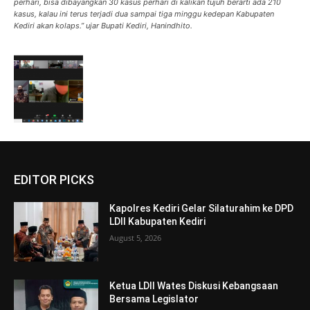
perhari, bisa dibayangkan 30 kasus perhari di kalikan tujuh berarti ada 210
kasus, kalau ini terus terjadi dua sampai tiga minggu kedepan Kabupaten
Kediri akan kolaps.” ujar Bupati Kediri, Hanindhito.
EDITOR PICKS
Kapolres Kediri Gelar Silaturahim ke DPD
LDII Kabupaten Kediri
August 5, 2026
Ketua LDII Wates Diskusi Kebangsaan
Bersama Legislator