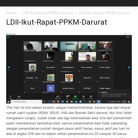
Home
LDII-Ikut-Rapat-PPKM-Darurat
LDII-Ikut-Rapat-PPKM-Darurat
LDII-Ikut-Rapat-PPKM-Darurat
“Per hari ini kita dalam kondisi sangat memprihatinkan, karena tiga dari empat
rumah sakit rujukan (RSKK, RSUD, HVA dan Rumah Sakit darurat, Nur Aini) telah
mengalami colaps, sudah tidak ada lagi ketersediaan bed, kita dari pemerintah
kediri memberikan tambahan bed, namun penambahan bed tidak sebanding
dengan penambahan jumlah dengan kasus aktif harian, kasus aktif per hari ini
ada di angka 206 dan ini dalam sehari penambahan itu 20 sampai 30 kasus