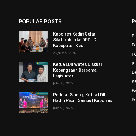
POPULAR POSTS
P
Kapolres Kediri Gelar
Be
Silaturahim ke DPD LDII
P
Kabupaten Kediri
August 5, 2026
P
Ki
Ketua LDII Wates Diskusi
Kebangsaan Bersama
DP
Legislator
K
July 30, 2026
P
Perkuat Sinergi, Ketua LDII
P
Hadiri Pisah Sambut Kapolres
July 30, 2026