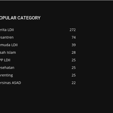
OPULAR CATEGORY
rita LDII
272
esantren
74
emuda LDII
39
sah Islam
28
P LDII
25
esehatan
25
arenting
25
ersinas ASAD
22