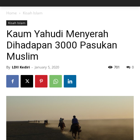
Home
Kisah Islam
Kisah Islam
Kaum Yahudi Menyerah
Dihadapan 3000 Pasukan
Muslim
By
LDII Kediri
-
January 5, 2020
701
0